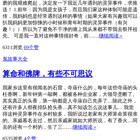
磨的我艰难爬起，决定发一下我近几年遇到的灵异事件，求推
送！ 1.前年：因为我是女孩子，而且我们家这种体制可能是遗
传，我妈妈也是经常遇到这样的事情（如果大家有兴趣我可以
扒我妈妈更加惊悚的小时候和青年时期的灵异事件（有兴
趣！））所以为了避免不干净的缠上我从来都不带我去祭拜祖
先。 可是我一直对这种事情很好奇，前……
继续阅读 »
6311浏览
69
个赞
鬼故事大全
算命和佛牌，有些不可思议
我家乡这里有很闻名的石窟，寺庙什么的，每年这些寺庙的头
柱香啊，新年钟第一敲啊，都被各种企业家，大领导垄断了。
其实真正的头香，第一响都是人寺庙自己先弄了…除此之外，
还有许多人彻夜排队抢头香…真不知该怎么说这事儿… 我觉
得这种灵异事件在乡村较多，我听说过老家有大师算命算很准
的。亲戚慕名去过，然后亲戚家就如大师所说，有了香火…同
去的还有一个村的，生了三……
继续阅读 »
6535浏览
4
个赞