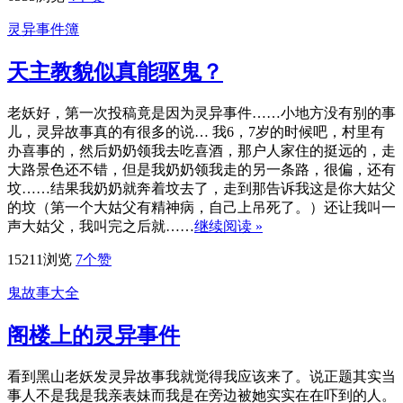
灵异事件簿
天主教貌似真能驱鬼？
老妖好，第一次投稿竟是因为灵异事件……小地方没有别的事
儿，灵异故事真的有很多的说… 我6，7岁的时候吧，村里有
办喜事的，然后奶奶领我去吃喜酒，那户人家住的挺远的，走
大路景色还不错，但是我奶奶领我走的另一条路，很偏，还有
坟……结果我奶奶就奔着坟去了，走到那告诉我这是你大姑父
的坟（第一个大姑父有精神病，自己上吊死了。）还让我叫一
声大姑父，我叫完之后就……
继续阅读 »
15211浏览
7
个赞
鬼故事大全
阁楼上的灵异事件
看到黑山老妖发灵异故事我就觉得我应该来了。说正题其实当
事人不是我是我亲表妹而我是在旁边被她实实在在吓到的人。