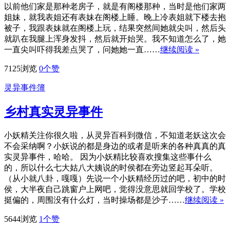
以前他们家是那种老房子，就是有阁楼那种，当时是他们家两
姐妹，就我表姐还有表妹在阁楼上睡。晚上冷表姐就下楼去抱
被子，我跟表妹就在阁楼上玩，结果突然间她就尖叫，然后头
就趴在我腿上浑身发抖，然后就开始哭。我不知道怎么了，她
一直尖叫吓得我差点哭了，问她她一直……
继续阅读 »
7125浏览
0
个赞
灵异事件簿
乡村真实灵异事件
小妖精关注你很久啦，从灵异百科到微信，不知道老妖这次会
不会采纳啊？小妖说的都是身边的或者是听来的各种真真的真
实灵异事件，哈哈。 因为小妖精比较喜欢搜集这些事什么
的，所以什么七大姑八大姨说的时侯都在旁边竖起耳朵听。
（从小就八卦，嘎嘎）先说一个小妖精经历过的吧，初中的时
侯，大半夜自己跳窗户上网吧，觉得没意思就回学校了。学校
挺偏的，周围没有什么灯，当时操场都是沙子……
继续阅读 »
5644浏览
1
个赞