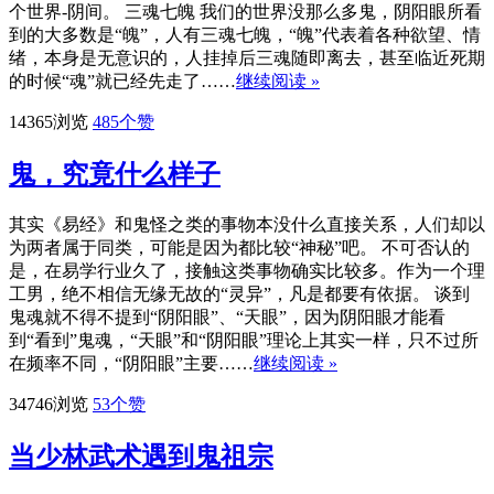
个世界-阴间。 三魂七魄 我们的世界没那么多鬼，阴阳眼所看
到的大多数是“魄”，人有三魂七魄，“魄”代表着各种欲望、情
绪，本身是无意识的，人挂掉后三魂随即离去，甚至临近死期
的时候“魂”就已经先走了……
继续阅读 »
14365浏览
485
个赞
鬼，究竟什么样子
其实《易经》和鬼怪之类的事物本没什么直接关系，人们却以
为两者属于同类，可能是因为都比较“神秘”吧。 不可否认的
是，在易学行业久了，接触这类事物确实比较多。作为一个理
工男，绝不相信无缘无故的“灵异”，凡是都要有依据。 谈到
鬼魂就不得不提到“阴阳眼”、“天眼”，因为阴阳眼才能看
到“看到”鬼魂，“天眼”和“阴阳眼”理论上其实一样，只不过所
在频率不同，“阴阳眼”主要……
继续阅读 »
34746浏览
53
个赞
当少林武术遇到鬼祖宗