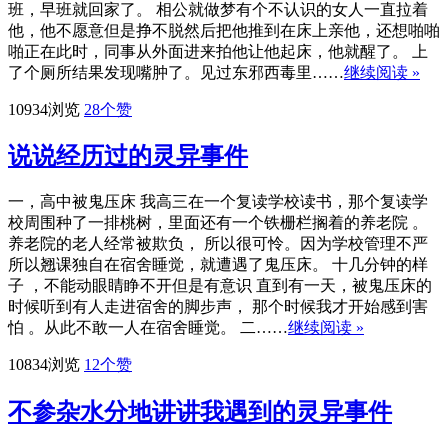
班，早班就回家了。 相公就做梦有个不认识的女人一直拉着
他，他不愿意但是挣不脱然后把他推到在床上亲他，还想啪啪
啪正在此时，同事从外面进来拍他让他起床，他就醒了。 上
了个厕所结果发现嘴肿了。见过东邪西毒里……
继续阅读 »
10934浏览
28
个赞
说说经历过的灵异事件
一，高中被鬼压床 我高三在一个复读学校读书，那个复读学
校周围种了一排桃树，里面还有一个铁栅栏搁着的养老院 。
养老院的老人经常被欺负， 所以很可怜。因为学校管理不严
所以翘课独自在宿舍睡觉，就遭遇了鬼压床。 十几分钟的样
子 ，不能动眼睛睁不开但是有意识 直到有一天，被鬼压床的
时候听到有人走进宿舍的脚步声， 那个时候我才开始感到害
怕 。从此不敢一人在宿舍睡觉。 二……
继续阅读 »
10834浏览
12
个赞
不参杂水分地讲讲我遇到的灵异事件