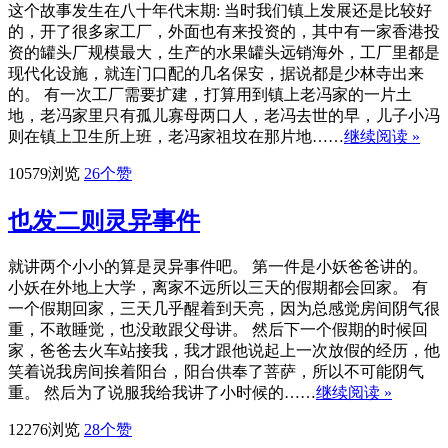
这个故事发生在八十年代末期: 当时我们镇上发展还是比较好
的，开了很多家工厂，外面也有来投资的，其中有一家香港投
资的罐头厂规模最大，生产的水果罐头远销海外，工厂里都是
现代化设施，就连门口配的几名保安，据说都是少林寺出来
的。 有一次工厂需要扩建，打算用到镇上老冯家的一片土
地，老冯家里只有孤儿寡母两口人，老冯去世的早，儿子小冯
则在镇上卫生所上班，老冯家祖坟在那片地……
继续阅读 »
10579浏览
26
个赞
也发二则灵异事件
就讲两个小小的算是灵异事件吧。 第一件是小妖爸爸讲的。
小妖在外地上大学，离家不远所以三天的假期都会回家。 有
一个假期回家，三天几乎醒着到天亮，因为总感觉房间阴气很
重，不敢睡觉，也没敢跟父母讲。 然后下一个假期的时候回
家，爸爸去火车站接我，我才跟他说起上一次放假的经历，他
笑着说我房间挨着阳台，阳台供奉了菩萨，所以不可能阴气
重。 然后为了说服我给我讲了小时候的……
继续阅读 »
12276浏览
28
个赞