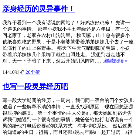
亲身经历的灵异事件！
我终于看到一个我有话说的网站了！好鸡冻好鸡冻！ 先讲一
个遇鬼的事情。 那年小妖我小学五年级还是六年级，有一次
回老家了，老家在农村山沟沟里。 秋天嘛，山上总有很多小
孩纸喜欢吃的野果，于是小老婆就带着弟弟妹妹几个去了一座
长满竹子的山上采野果。 那天下午天气晴朗阳光明媚，小妖
带着弟弟妹妹几个采嗨了就往山凹处走。 没想到越走越不
对，天一下子暗了下来，然后开始阴风阵阵……
继续阅读 »
14410浏览
26
个赞
也写一段灵异经历吧
写一段大学期间的经历，一周内，我们同一宿舍的四个女孩儿
遭遇了一些解释不清的事情，一直没找到原因，现在回想还是
很压抑的感觉。 第一个事情的主人公是a，那天她回到宿舍告
诉我们她遇到一个很奇怪的事情，她爸爸给她打电话说有一个
男的给他打电话说要a的联系方式，有事情联系她。 然后这男
的知道a的生日，祖籍，而且还跟a说去年跟a一起开过房，a很