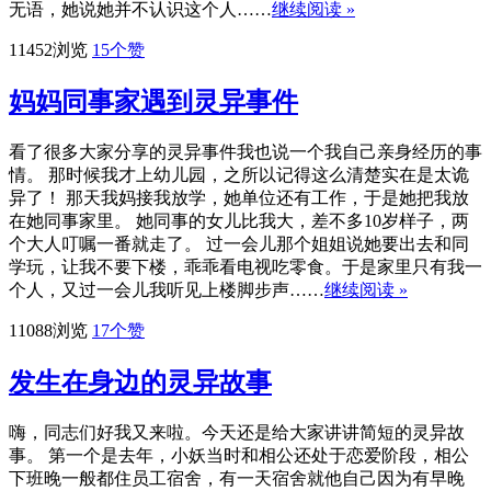
无语，她说她并不认识这个人……
继续阅读 »
11452浏览
15
个赞
妈妈同事家遇到灵异事件
看了很多大家分享的灵异事件我也说一个我自己亲身经历的事
情。 那时候我才上幼儿园，之所以记得这么清楚实在是太诡
异了！ 那天我妈接我放学，她单位还有工作，于是她把我放
在她同事家里。 她同事的女儿比我大，差不多10岁样子，两
个大人叮嘱一番就走了。 过一会儿那个姐姐说她要出去和同
学玩，让我不要下楼，乖乖看电视吃零食。于是家里只有我一
个人，又过一会儿我听见上楼脚步声……
继续阅读 »
11088浏览
17
个赞
发生在身边的灵异故事
嗨，同志们好我又来啦。今天还是给大家讲讲简短的灵异故
事。 第一个是去年，小妖当时和相公还处于恋爱阶段，相公
下班晚一般都住员工宿舍，有一天宿舍就他自己因为有早晚