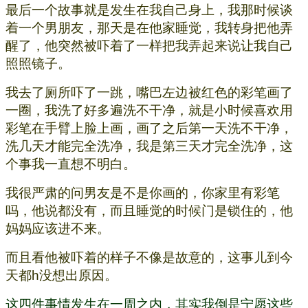
最后一个故事就是发生在我自己身上，我那时候谈
着一个男朋友，那天是在他家睡觉，我转身把他弄
醒了，他突然被吓着了一样把我弄起来说让我自己
照照镜子。
我去了厕所吓了一跳，嘴巴左边被红色的彩笔画了
一圈，我洗了好多遍洗不干净，就是小时候喜欢用
彩笔在手臂上脸上画，画了之后第一天洗不干净，
洗几天才能完全洗净，我是第三天才完全洗净，这
个事我一直想不明白。
我很严肃的问男友是不是你画的，你家里有彩笔
吗，他说都没有，而且睡觉的时候门是锁住的，他
妈妈应该进不来。
而且看他被吓着的样子不像是故意的，这事儿到今
天都h没想出原因。
这四件事情发生在一周之内，其实我倒是宁愿这些