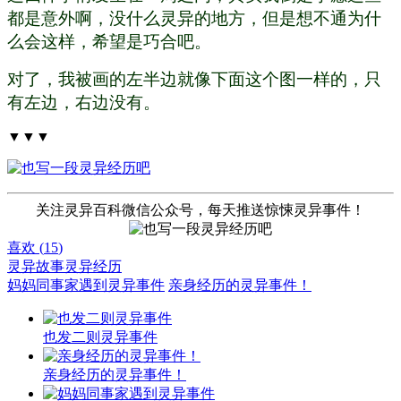
都是意外啊，没什么灵异的地方，但是想不通为什
么会这样，希望是巧合吧。
对了，我被画的左半边就像下面这个图一样的，只
有左边，右边没有。
▼▼▼
关注灵异百科微信公众号，每天推送惊悚灵异事件！
喜欢 (
15
)
灵异故事
灵异经历
妈妈同事家遇到灵异事件
亲身经历的灵异事件！
也发二则灵异事件
亲身经历的灵异事件！