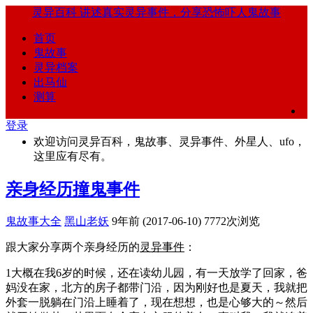
灵异百科
讲述真实灵异事件，分享恐怖吓人鬼故事
首页
鬼故事
灵异档案
出马仙
测算
登录
欢迎访问灵异百科，鬼故事、灵异事件、外星人、ufo，
这里应有尽有。
亲身经历撞鬼事件
鬼故事大全
黑山老妖
9年前 (2017-06-10)
7772次浏览
跟大家分享两个亲身经历的
灵异事件
：
1大概在我6岁的时候，还在读幼儿园，有一天放学了回家，爸
妈没在家，北方的房子都带门沿，因为刚好也是夏天，我就把
外套一脱躺在门沿上睡着了，现在想想，也是心够大的～然后