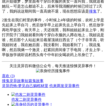
就开始做梦，梦里面有个穿白衣服的美女一直叫我，我就追着
她玩～可是怎么都追不上，后来等我清醒的时候已经过了2天
了，我妈说这期间我一直高烧不退，现在想想应该是
撞鬼
了。
2发生在我们村里的事件，小时候上4年级的时候，农村上学是
先起床上早自习，然后放学早上起床先去上早自习，然后放学
再吃早饭没，有天早上，天还很黑，我和姐姐起床去上学，刚
打开院子门我姐就看到有个穿白衣服的人蹲在地上，我姐说是
谁，然后那个人站起来沿着屋顶就往西去了（个子非常高，听
我姐转述，我在她后面，我没看到，我姐看到了），我说鬼
啊，然后我俩一个激灵，赶紧回房间拿了手电筒，才去上学，
早饭放学就听说村西头有个中年妇女喝农药上吊身亡了。
关注灵异百科微信公众号，每天推送惊悚灵异事件！
喜欢 (
3
)
撞鬼
灵异故事
短篇鬼故事
灵异恐怖:梦见自己躺棺材里
也来两发灵异事件
也发二则灵异事件