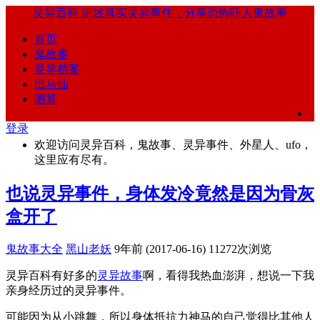
灵异百科
讲述真实灵异事件，分享恐怖吓人鬼故事
首页
鬼故事
灵异档案
出马仙
测算
登录
欢迎访问灵异百科，鬼故事、灵异事件、外星人、ufo，
这里应有尽有。
也说灵异事件，身体发冷竟然是因为骨灰
盒开了
鬼故事大全
黑山老妖
9年前 (2017-06-16)
11272次浏览
灵异百科有好多的
灵异故事
啊，看得我热血澎湃，想说一下我
亲身经历过的灵异事件。
可能因为从小跳舞，所以身体抵抗力神马的自己觉得比其他人