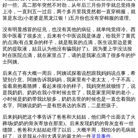
好一些。高二那年突然不对劲，从年后三月份开学就总觉得身
上冷，一直到五一过后，两个多月里我竟然都一直穿棉服，就
算是东北(小老婆是黑龙江银！)五月份也没有穿棉服的道理。
没有明显感冒的征兆，也没有其他的病征，就单纯觉得冷。西
医中医看了很多次，后来有个中医说我是体虚，给我开了黄芪
的点滴(有点复杂的样子，就是瓶装的点滴，医生说里边是黄
芪的提取液，姑且认为他没有骗我好了)。因为要上学没法按
时在医院点滴，就在家里点了，请的是我家点滴了很多年的护
士阿姨。
后来点了有大概一周后，阿姨试探着说想跟我妈妈说点事，希
望别介意。阿姨告诉我妈妈，我家里有个老太太，个子不高，
耸着肩抱着胳膊，看起来很冷的样子。我妈突然就顿悟了，说
是我奶奶。奶奶在我小学时候去世了，我是家里同辈的老小，
小时候是奶奶带我比较多，奶奶去世的时候也是一直念着我的
名字。阿姨说奶奶一是有想表达的东西，二是想孩子。
后来妈妈把这个事告诉了爸爸和大姑姑，他们两个出面去了火
葬场(奶奶的骨灰寄放在那里)。后来发现奶奶的骨灰盒有一丝
缝隙，爸爸和大姑姑处理了以后，大概半周，我怕冷的毛病就
好了。这是我从小到大遇见的最大的一件
灵异事件
。