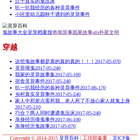
过于真实的鬼压床
扒一扒我经历的各种灵异事件
小区里幼儿园秋千遇到的灵异事件
鬼故事大全
灵异档案馆
奇闻异事
因果故事
ufo外星文明
穿越
这些鬼故事都是真的真的真的！！！
2017-05-07
0
灵异撞鬼
2017-05-24
0
我家的灵异故事集
2017-05-10
0
宿舍灵异事件
2017-05-24
0
扒一扒我经历的各种灵异事件
2017-06-17
0
乡村真实灵异事件
2017-05-24
0
家人中邪差点害死我，老人死了不放心家人就鬼上身
2017-05-21
0
巧合？两人同时遭遇鬼压床
2017-05-24
0
亲身经历撞鬼事件
2017-06-10
0
亲身经历鬼故事
2017-05-07
0
Copyright © 2014-2015
灵异百科
| 工信部备案：
京ICP备