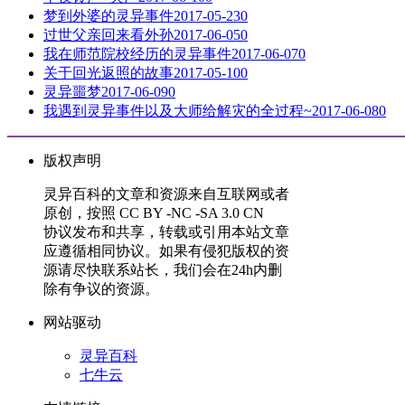
梦到外婆的灵异事件
2017-05-23
0
过世父亲回来看外孙
2017-06-05
0
我在师范院校经历的灵异事件
2017-06-07
0
关于回光返照的故事
2017-05-10
0
灵异噩梦
2017-06-09
0
我遇到灵异事件以及大师给解灾的全过程~
2017-06-08
0
版权声明
灵异百科的文章和资源来自互联网或者
原创，按照 CC BY -NC -SA 3.0 CN
协议发布和共享，转载或引用本站文章
应遵循相同协议。如果有侵犯版权的资
源请尽快联系站长，我们会在24h内删
除有争议的资源。
网站驱动
灵异百科
七牛云