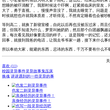
色，小老婆那时候以为明天要下雨吧，这么红。结果恐怖的来
想睡的被吓清醒了。我那时候这个吓啊，赶紧摇临床的室友，
大了，勇于直视。。。慢慢声音没了，我就去睡觉了。问题是
时侯就想也许就我体质差，才听得见，不然肯定睡着也会被吵
等到高二，就换了新寝室楼，自此以后再也没被压过床，而且
团，但我不知道为什么，梦里叫她奶奶，然后那个白团越飘越
亲，每次看见我好像要流泪的样子。。这是我唯一的记忆，还
回事，就接到我爸的电话，让我去爷爷家一趟，接下来什么事
所以奉劝大家，能避的东西，忌讳的东西，千万不要有什么不
关
喜欢 (
11
)
校园灵异事件
灵异故事
鬼压床
换魂
讲讲遇到的一些灵异的事
也发二则灵异事件
亲身经历的灵异事件！