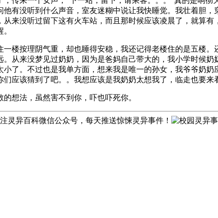
了，传来一个女声，“下一站，留下，请乘客。。。”真的是响彻
问他有没听到什么声音，室友迷糊中说让我快睡觉。我壮着胆，
，从来没听过留下这有火车站，而且那时候应该凌晨了，就算有
醒。
住一楼按理阴气重，却也睡得安稳，我还记得老楼住的是五楼。
远。从来没梦见过奶奶，因为是爸妈自己带大的，我小学时候奶
太小了。不过也是我单方面，想来我是唯一的孙女，我爷爷奶奶
你们应该猜到了吧。。我想应该是我奶奶太想我了，临走也要来
敬的想法，虽然害不到你，吓也吓死你。
注灵异百科微信公众号，每天推送惊悚灵异事件！