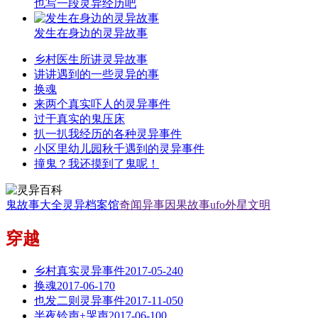
也写一段灵异经历吧
发生在身边的灵异故事
乡村医生所讲灵异故事
讲讲遇到的一些灵异的事
换魂
来两个真实吓人的灵异事件
过于真实的鬼压床
扒一扒我经历的各种灵异事件
小区里幼儿园秋千遇到的灵异事件
撞鬼？我还摸到了鬼呢！
鬼故事大全
灵异档案馆
奇闻异事
因果故事
ufo外星文明
穿越
乡村真实灵异事件
2017-05-24
0
换魂
2017-06-17
0
也发二则灵异事件
2017-11-05
0
半夜铃声+哭声
2017-06-10
0