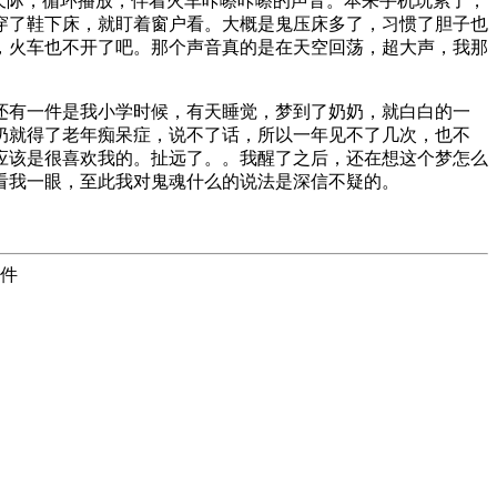
天际，循环播放，伴着火车咔嚓咔嚓的声音。本来手机玩累了，
穿了鞋下床，就盯着窗户看。大概是鬼压床多了，习惯了胆子也
，火车也不开了吧。那个声音真的是在天空回荡，超大声，我那
还有一件是我小学时候，有天睡觉，梦到了奶奶，就白白的一
奶就得了老年痴呆症，说不了话，所以一年见不了几次，也不
应该是很喜欢我的。扯远了。。我醒了之后，还在想这个梦怎么
看我一眼，至此我对鬼魂什么的说法是深信不疑的。