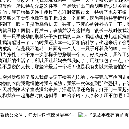
床，那时候读大学（我发现我初中，高中，大学学校都是坟山挖
很节俭，所以特别介意这件事，但是我们出门前明明确认过关着
见他，我开始每天晚上凌晨三点准时清醒过来，持续了也差不多
我又醒来了觉得也睡不着干脆起来上个厕所，因为害怕特意把灯
吓到了，唉～于是做乌龟趴床上装死，不死心的往外瞄了一下，
的就只掉了两颗，再后来，事情并没有这样完，很长一段时候我
，另一只手使劲的搁着被子按住我的口鼻～我想动想挣扎想反抗
让我清醒过来了，当时我还庆幸一定要相信科学，坐起来玩了会
的被窝，但是我不能动，后面有一个人，一只手环着我的腰，一
用力挣扎，生平第一次那样子想挣脱一个人，好久好久，我终于
响到我的生活了，所以我让我妈去帮我问了，用红纸包了一点点
是不是说的太长，那些算最后一个吧！也是我有史以来最害怕的
1点突然觉得饿了所以我俩决定下楼买点吃的，在买完东西往回走
动物的本能我觉得他对我有威胁，我第一次体会到那种恐惧，在
三天后我刚从浴室洗澡出来关了浴霸结果还亮着，打开门一看起
友和我在一起那段时间超倒霉，哈哈哈哈～八字轻了压不住吧！
～
微信公众号，每天推送惊悚灵异事件！