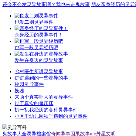
还会不会发灵异故事啊？我也来讲鬼故事
朋友亲身经历的灵异
也发二则灵异事件
亲身经历的灵异事件！
也写一段灵异经历吧
发生在身边的灵异故事
乡村医生所讲灵异故事
讲讲遇到的一些灵异的事
校园灵异事件
换魂
来两个真实吓人的灵异事件
过于真实的鬼压床
扒一扒我经历的各种灵异事件
小区里幼儿园秋千遇到的灵异事件
鬼故事大全
灵异档案馆
奇闻异事
因果故事
ufo外星文明