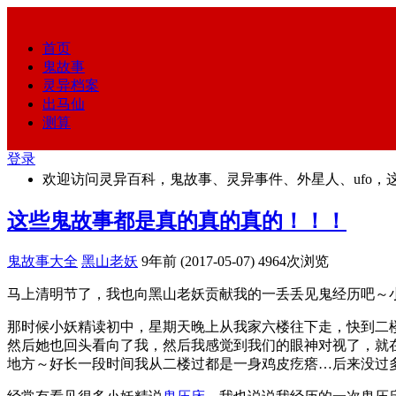
首页
鬼故事
灵异档案
出马仙
测算
登录
欢迎访问灵异百科，鬼故事、灵异事件、外星人、ufo，
这些鬼故事都是真的真的真的！！！
鬼故事大全
黑山老妖
9年前 (2017-05-07)
4964次浏览
马上清明节了，我也向黑山老妖贡献我的一丢丢见鬼经历吧～
那时候小妖精读初中，星期天晚上从我家六楼往下走，快到二
然后她也回头看向了我，然后我感觉到我们的眼神对视了，就
地方～好长一段时间我从二楼过都是一身鸡皮疙瘩…后来没过