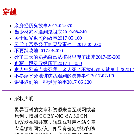
穿越
亲身经历鬼故事
2017-05-07
0
当少林武术遇到鬼祖宗
2019-08-24
0
关于回光返照的故事
2017-05-10
0
灵异！亲身经历的灵异事件！
2017-05-28
0
不要踩坟地
2017-06-02
0
死了三天的奶奶自己从棺材里爬了出来
2017-05-20
0
也写一段灵异经历吧
2017-11-03
0
家人中邪差点害死我，老人死了不放心家人就鬼上身
2017
不参杂水分地讲讲我遇到的灵异事件
2017-07-17
0
讲讲遇到的一些灵异的事
2017-06-22
0
版权声明
灵异百科的文章和资源来自互联网或者
原创，按照 CC BY -NC -SA 3.0 CN
协议发布和共享，转载或引用本站文章
应遵循相同协议。如果有侵犯版权的资