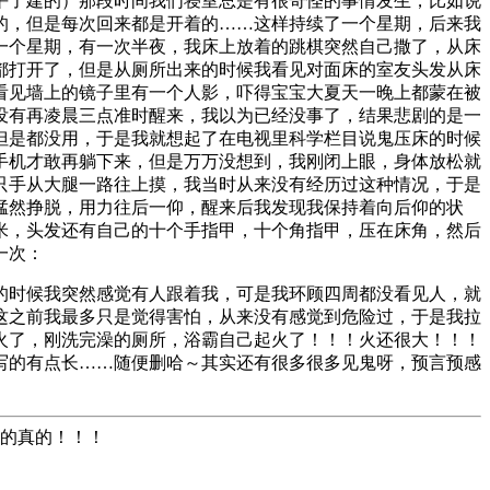
平了建的）那段时间我们寝室总是有很奇怪的事情发生，比如说
的，但是每次回来都是开着的……这样持续了一个星期，后来我
一个星期，有一次半夜，我床上放着的跳棋突然自己撒了，从床
都打开了，但是从厕所出来的时候我看见对面床的室友头发从床
看见墙上的镜子里有一个人影，吓得宝宝大夏天一晚上都蒙在被
没有再凌晨三点准时醒来，我以为已经没事了，结果悲剧的是一
但是都没用，于是我就想起了在电视里科学栏目说鬼压床的时候
手机才敢再躺下来，但是万万没想到，我刚闭上眼，身体放松就
只手从大腿一路往上摸，我当时从来没有经历过这种情况，于是
猛然挣脱，用力往后一仰，醒来后我发现我保持着向后仰的状
米，头发还有自己的十个手指甲，十个角指甲，压在床角，然后
一次：
的时候我突然感觉有人跟着我，可是我环顾四周都没看见人，就
这之前我最多只是觉得害怕，从来没有感觉到危险过，于是我拉
火了，刚洗完澡的厕所，浴霸自己起火了！！！火还很大！！！
写的有点长……随便删哈～其实还有很多很多见鬼呀，预言预感