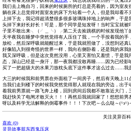
经常有看见很多小妖精说
鬼压床
，我也说说我经历的一次鬼压
我们去上晚自习，回来的时候厕所的灯总是亮着的，因为室友
躺在床上总觉得对面室友的床下方站着一个人，但是我却看不
上掉下去，我记得超清楚很多很多玻璃珠掉地上的响声，于是
头掉下来好长好长！可是，那个同学是短发呀！当时宝宝就被
子里不敢出来╮（╯＿╰）╭第二天去捡跳棋的时候发现他丫
天半夜我在睡梦中突然觉得有人压住了我，一个手按着我的手
放松，然后深呼吸就能醒过来，于是我就照做了，没想到还真
好像陷入到很奇怪的世界一样，我向右侧卧着，还是我的床我
我又深呼吸，但是这次竟然没用，心里又害怕又羞愤，于是我
态，深山已经是一身汗，那一夜我都没敢再睡……因为已经影
买了一把超级大的水果刀放枕头底下这件事才这么过去……我
大三的时候我和前男票在外面租了一间房子，然后有天晚上1
当我们走到楼下的时候我突然觉得那人就现在我的旁边，出于
着我前男票就一路飞奔上楼，回到房间后我都不敢靠近大门，
我赶快关了电闸才敢灭火！！！再然后我就回家了！想想前男
呀以及科学无法解释的倒霉事件！！！下次吧～么么哒～(^з^)
关注灵异百科
喜欢 (
0
)
灵异故事
脏东西
鬼压床