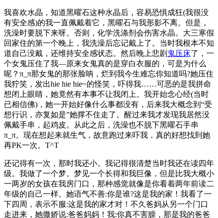
我喜欢水晶，知道黑曜石这种水晶后，容易恐惧成狂(我很没
有安全感)的我一直佩戴着它，黑曜石与我形影不离。但是，
洗澡时要脱下来呀。否则，化学洗涤剂会伤害水晶。大三寒假
回家住的第一个晚上，我洗澡后忘记戴上了。当时我根本不知
道自己没戴，还维持安全感状态。然后晚上悲剧
鬼压床
了，一
个女鬼压住了我––原来女鬼真的是穿白衣服的，可是为什么
呢？π_π那女鬼的那张脸呐，烂到我今生难忘你知道吗?她压住
我狞笑，发出hie hie hie~的怪笑，吓得我……可恶的是我拼命
想闭上眼睛，她竟然有本事不让我闭上。我开始念心经(当时
已相信佛)，她一开始好像什么事都没有，后来我大概念到“受
想行识，亦复如是”她撑不住走了。醒过来我才发现我居然没
佩戴手串，起鸡皮。从此之后，洗澡也不脱下黑曜石手串
π_π。现在想起来就生气，故意跑过来吓我，真的好想找到她
再PK一次。T^T
还记得有一次，那时我还小。我记得很清楚当时我还在读四年
级。我做了一个梦。梦见一个长得和我巨像，但是比我大概小
一两岁的女孩在我房门口，那种感觉就像是你看着两年前读二
年级的自己一样。她语气不善:你是谁?这是我的家！我看了一
下四周，表示不服:这是我的家才对！不久爸妈从另一个门口
走进来，她撒娇说:爸爸妈妈！我:你真不害臊，那是我的爸爸