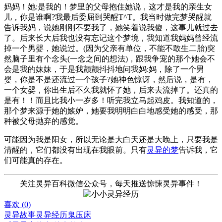
妈妈！她:是我的！梦里的父母抱住她说，这才是我的亲生女
儿，你是谁啊?我最后委屈到哭醒T^T。我当时做完梦哭醒就
告诉我妈，说她刚刚不要我了，她笑着说我傻，这事儿就过去
了。后来长大后我也没有忘记这个梦境，我知道我妈妈曾经流
掉一个男婴，她说过。(因为父亲有单位，不能不敢生二胎)突
然脑子里有个念头(一念之间的想法)，跟我争宠的那个她会不
会是我的妹妹，于是我颤颤抖抖地问我妈:妈，除了一个男
婴，你是不是还流过一个孩子?她神色惊讶，然后说，是有，
一个女婴，你出生后不久我就怀了她，后来去流掉了。还真的
是有！！而且比我小一岁多！听完我立马起鸡皮。我知道的，
那个梦来源于她的嫉妒，她要我明明白白地感受她的感受，那
种被父母抛弃的感觉。
可能因为我是阳女，所以无论是大白天还是大晚上，只要我是
清醒的，它们都没有出现在我眼前。只有
灵异的梦
告诉我，它
们可能真的存在。
关注灵异百科微信公众号，每天推送惊悚灵异事件！
喜欢 (
0
)
灵异故事
灵异经历
鬼压床