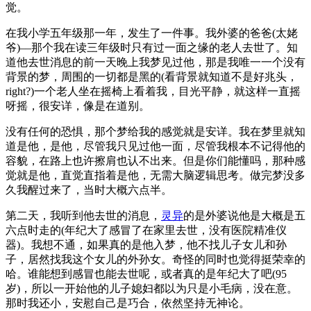
觉。
在我小学五年级那一年，发生了一件事。我外婆的爸爸(太姥
爷)––那个我在读三年级时只有过一面之缘的老人去世了。知
道他去世消息的前一天晚上我梦见过他，那是我唯一一个没有
背景的梦，周围的一切都是黑的(看背景就知道不是好兆头，
right?)一个老人坐在摇椅上看着我，目光平静，就这样一直摇
呀摇，很安详，像是在道别。
没有任何的恐惧，那个梦给我的感觉就是安详。我在梦里就知
道是他，是他，尽管我只见过他一面，尽管我根本不记得他的
容貌，在路上也许擦肩也认不出来。但是你们能懂吗，那种感
觉就是他，直觉直指着是他，无需大脑逻辑思考。做完梦没多
久我醒过来了，当时大概六点半。
第二天，我听到他去世的消息，
灵异
的是外婆说他是大概是五
六点时走的(年纪大了感冒了在家里去世，没有医院精准仪
器)。我想不通，如果真的是他入梦，他不找儿子女儿和孙
子，居然找我这个女儿的外孙女。奇怪的同时也觉得挺荣幸的
哈。谁能想到感冒也能去世呢，或者真的是年纪大了吧(95
岁)，所以一开始他的儿子媳妇都以为只是小毛病，没在意。
那时我还小，安慰自己是巧合，依然坚持无神论。