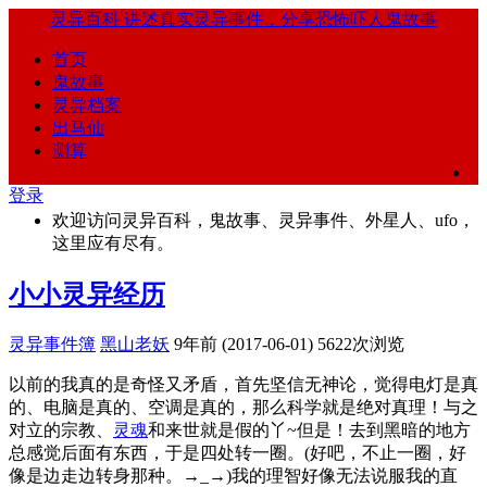
灵异百科
讲述真实灵异事件，分享恐怖吓人鬼故事
首页
鬼故事
灵异档案
出马仙
测算
登录
欢迎访问灵异百科，鬼故事、灵异事件、外星人、ufo，
这里应有尽有。
小小灵异经历
灵异事件簿
黑山老妖
9年前 (2017-06-01)
5622次浏览
以前的我真的是奇怪又矛盾，首先坚信无神论，觉得电灯是真
的、电脑是真的、空调是真的，那么科学就是绝对真理！与之
对立的宗教、
灵魂
和来世就是假的丫~但是！去到黑暗的地方
总感觉后面有东西，于是四处转一圈。(好吧，不止一圈，好
像是边走边转身那种。→_→)我的理智好像无法说服我的直