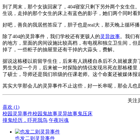
到了周末，那个女孩回家了，404寝室只剩下另外两个女生住
生说，走掉的那个女生的床上有蓝色的影子，她们两个同时看
好吧，善良的我居然答应了，胆子也是real大，那天晚上循
除了404的灵异事件，我们学校还有更骇人的
灵异故事
。我们有
的地方，里面的房间设施比较高档，有电视和独立卫生间，但
掉了，一些柜子的抽屉里还有干掉的大蒜头，费解。
据说这栋楼以前留学生住，后来有人跳楼自杀后不久就被废弃
男生失踪一个月，后来被一对探险的情侣发现吊死在那栋楼里
了硕士，导师还是我们班级的任课老师。这个命案还被媒体报
其实大学那会儿的灵异事件不止这些，好一长串呢，那会儿也
关注
喜欢 (
1
)
校园灵异事件
校园鬼故事
灵异故事
鬼压床
撞鬼经历，吓死我鸟
午夜叫魂
也发二则灵异事件