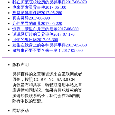
我在师范院校经历的灵异事件
2017-06-07
0
也来两发灵异事件
2017-06-10
0
算是灵异事件吧
2017-05-28
0
真实灵异
2017-06-09
0
几件灵异的事儿
2017-05-22
0
惊叹，梦里白龙王的启示
2017-06-08
0
说说经历过的灵异事件
2017-07-17
0
可怕的鬼压床
2017-05-30
0
发生在我身上的各种灵异事件
2017-05-05
0
鬼故事还要不要？来一发！
2017-05-09
0
版权声明
灵异百科的文章和资源来自互联网或者
原创，按照 CC BY -NC -SA 3.0 CN
协议发布和共享，转载或引用本站文章
应遵循相同协议。如果有侵犯版权的资
源请尽快联系站长，我们会在24h内删
除有争议的资源。
网站驱动