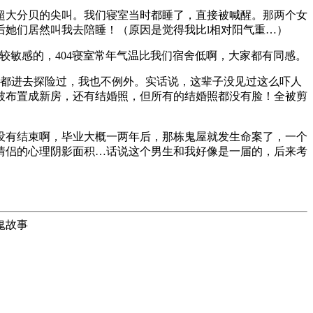
着超大分贝的尖叫。我们寝室当时都睡了，直接被喊醒。那两个女
她们居然叫我去陪睡！（原因是觉得我比l相对阳气重…）
较敏感的，404寝室常年气温比我们宿舍低啊，大家都有同感。
都进去探险过，我也不例外。实话说，这辈子没见过这么吓人
被布置成新房，还有结婚照，但所有的结婚照都没有脸！全被剪
没有结束啊，毕业大概一两年后，那栋鬼屋就发生命案了，一个
情侣的心理阴影面积…话说这个男生和我好像是一届的，后来考