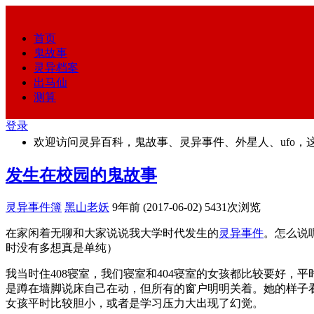
首页
鬼故事
灵异档案
出马仙
测算
登录
欢迎访问灵异百科，鬼故事、灵异事件、外星人、ufo，
发生在校园的鬼故事
灵异事件簿
黑山老妖
9年前 (2017-06-02)
5431次浏览
在家闲着无聊和大家说说我大学时代发生的
灵异事件
。怎么说
时没有多想真是单纯）
我当时住408寝室，我们寝室和404寝室的女孩都比较要好，
是蹲在墙脚说床自己在动，但所有的窗户明明关着。她的样子
女孩平时比较胆小，或者是学习压力大出现了幻觉。