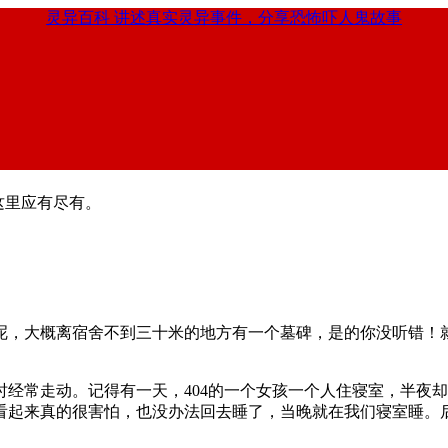
灵异百科
讲述真实灵异事件，分享恐怖吓人鬼故事
这里应有尽有。
呢，大概离宿舍不到三十米的地方有一个墓碑，是的你没听错！
平时经常走动。记得有一天，404的一个女孩一个人住寝室，半
看起来真的很害怕，也没办法回去睡了，当晚就在我们寝室睡。