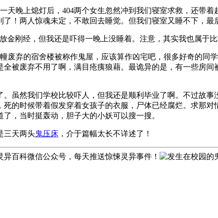
。一天晚上熄灯后，404两个女生忽然冲到我们寝室求救，还带
到了！两人惊魂未定，不敢回去睡觉。但我们寝室又睡不下，最后
环播放金刚经，但我还是吓得一晚上没睡着。注意，其实我也属于比
幢废弃的宿舍楼被称作鬼屋，应该算作凶宅吧，很多好奇的同学
是全被废弃不用了啊，满目疮痍狼藉。最诡异的是，有一些房间
了。虽然我们学校比较吓人，但我还是顺利毕业了啊。不过故事
，死的时候带着假发穿着女孩子的衣服，尸体已经腐烂。求那对
道了，当时挺轰动，胆子大的小妖可以搜一搜。
是三天两头
鬼压床
，介于篇幅太长不详述了！
灵异百科微信公众号，每天推送惊悚灵异事件！